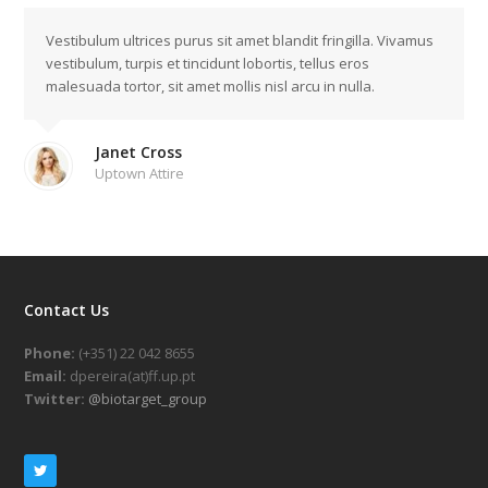
Vestibulum ultrices purus sit amet blandit fringilla. Vivamus
vestibulum, turpis et tincidunt lobortis, tellus eros
malesuada tortor, sit amet mollis nisl arcu in nulla.
Janet Cross
Uptown Attire
Contact Us
Phone:
(+351) 22 042 8655
Email:
dpereira(at)ff.up.pt
Twitter:
@biotarget_group
T