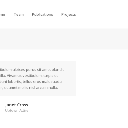
ome
Team
Publications
Projects
ibulum ultrices purus sit amet blandit
gilla. Vivamus vestibulum, turpis et
idunt lobortis, tellus eros malesuada
r, sit amet mollis nisl arcu in nulla.
Janet Cross
Uptown Attire