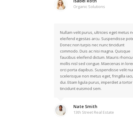
Isabel Roth
Organic Solutions
Nullam velit purus, ultricies eget metus n
eleifend egestas arcu. Suspendisse pote
Donec non turpis nec nunc tincidunt
commodo. Duis ac nisi magna. Quisque
faucibus eleifend dictum. Mauris rhoncu
mollis nisl sed congue. Maecenas in lore
orci porta dapibus. Suspendisse velit nu
scelerisque non metus eget, fringilla iacu
dui. Etiam ligula purus, imperdiet a tortor 
tincidunt euismod sem.
Nate Smith
13th Street Real Estate