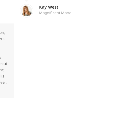
Kay West
Magnificent Mane
on,
nti.
s
m ut
nc,
lis
vel,