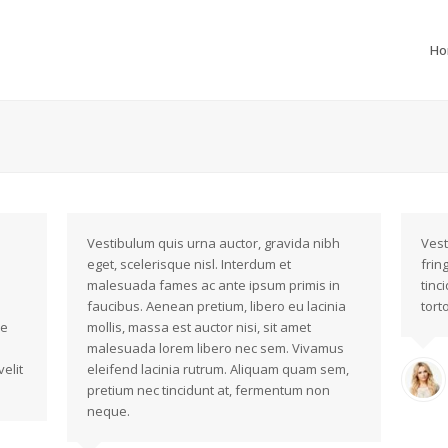
H
Vestibulum quis urna auctor, gravida nibh
Vest
eget, scelerisque nisl. Interdum et
frin
malesuada fames ac ante ipsum primis in
tinc
faucibus. Aenean pretium, libero eu lacinia
torto
ae
mollis, massa est auctor nisi, sit amet
malesuada lorem libero nec sem. Vivamus
elit
eleifend lacinia rutrum. Aliquam quam sem,
pretium nec tincidunt at, fermentum non
neque.